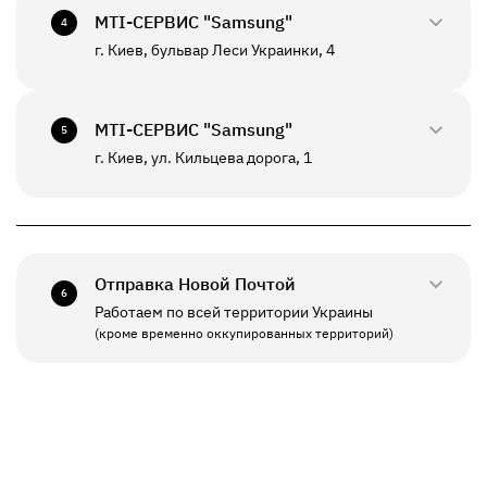
+380(67)550-7601
МТI-СЕРВИС "Samsung"
СБ - ВС
Выходной
4
К данному отделению возможна отправка *
г. Киев, бульвар Леси Украинки, 4
0800-33-2947
ПН - ВС
10:00 - 20:00
+380(67)550-7639
МТI-СЕРВИС "Samsung"
5
К данному отделению возможна отправка *
г. Киев, ул. Кильцева дорога, 1
0800-33-2941
ПН - ПТ
10:00 - 19:00
+380(67)550-7641
СБ - ВС
Выходной
Отправка Новой Почтой
6
Работаем по всей территории Украины
ПН - ПТ
11:00 - 19:00
(кроме временно оккупированных территорий)
СБ - ВС
Выходной