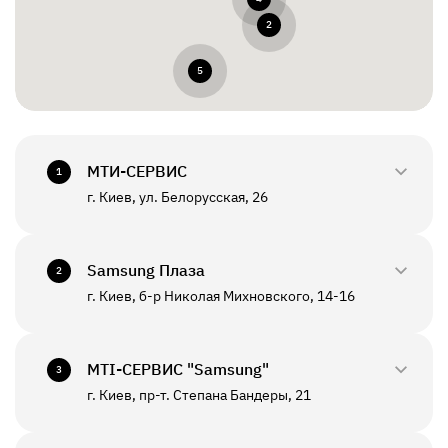
2
5
МТИ-СЕРВИС
1
г. Киев, ул. Белорусская, 26
0800-33-2945
+380(44)458-3870
Samsung Плаза
2
г. Киев, б-р Николая Михновского, 14-16
0800-33-29-48
ПН - ПТ
10:00 - 18:00
+380(44)590-2805
МТI-СЕРВИС "Samsung"
СБ - ВС
Выходной
3
г. Киев, пр-т. Степана Бандеры, 21
0800-33-2946
ПН - ПТ
10:00 - 19:00