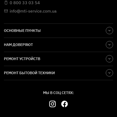
0 800 33 03 54
info@mti-service.com.ua
ОСНОВНЫЕ ПУНКТЫ
НАМ ДОВЕРЯЮТ
РЕМОНТ УСТРОЙСТВ
РЕМОНТ БЫТОВОЙ ТЕХНИКИ
Если разбираться в некоторых причинах
обращения в сервисный центр, то можно
выделить такие моменты:
МЫ В СОЦ СЕТЯХ:
Различные удары и падения.
Модель
предусматривает наличие весьма прочного стекла.
Но все же бывают такие ситуации, когда оно не
выдерживает и повреждается. Именно поэтому