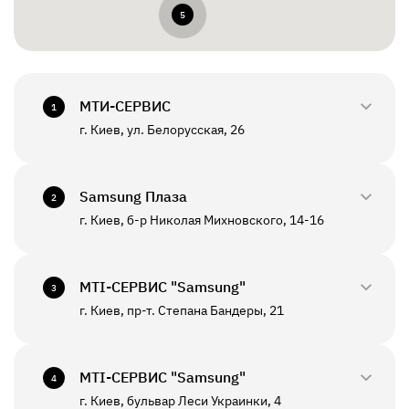
5
МТИ-СЕРВИС
1
г. Киев, ул. Белорусская, 26
0800-33-2945
+380(44)458-3870
Samsung Плаза
2
г. Киев, б-р Николая Михновского, 14-16
0800-33-29-48
ПН - ПТ
10:00 - 18:00
+380(44)590-2805
МТI-СЕРВИС "Samsung"
СБ - ВС
Выходной
3
г. Киев, пр-т. Степана Бандеры, 21
0800-33-2946
ПН - ПТ
10:00 - 19:00
+380(67)550-7601
МТI-СЕРВИС "Samsung"
СБ - ВС
Выходной
4
К данному отделению возможна отправка *
г. Киев, бульвар Леси Украинки, 4