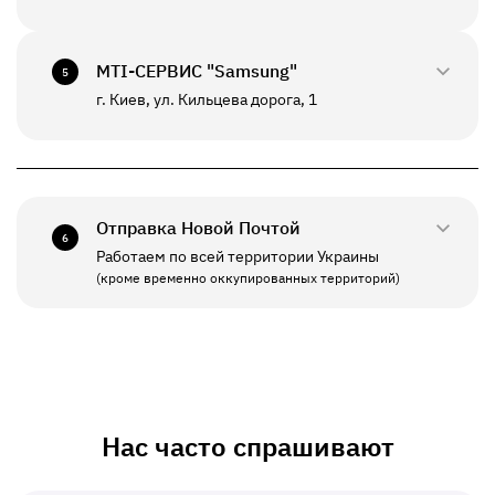
0800-33-2947
ПН - ВС
10:00 - 20:00
+380(67)550-7639
МТI-СЕРВИС "Samsung"
5
К данному отделению возможна отправка *
г. Киев, ул. Кильцева дорога, 1
0800-33-2941
ПН - ПТ
10:00 - 19:00
+380(67)550-7641
СБ - ВС
Выходной
Отправка Новой Почтой
6
Работаем по всей территории Украины
ПН - ПТ
11:00 - 19:00
(кроме временно оккупированных территорий)
СБ - ВС
Выходной
Нас часто спрашивают