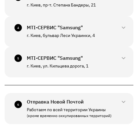
г. Киев, пр-т. Степана Бандеры, 21
0800-33-2946
ПН - ПТ
10:00 - 19:00
+380(67)550-7601
МТI-СЕРВИС "Samsung"
СБ - ВС
Выходной
4
К данному отделению возможна отправка *
г. Киев, бульвар Леси Украинки, 4
0800-33-2947
ПН - ВС
10:00 - 20:00
+380(67)550-7639
МТI-СЕРВИС "Samsung"
5
К данному отделению возможна отправка *
г. Киев, ул. Кильцева дорога, 1
0800-33-2941
ПН - ПТ
10:00 - 19:00
+380(67)550-7641
СБ - ВС
Выходной
Отправка Новой Почтой
6
Работаем по всей территории Украины
ПН - ПТ
11:00 - 19:00
(кроме временно оккупированных территорий)
СБ - ВС
Выходной