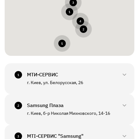
3
1
4
2
5
МТИ-СЕРВИС
1
г. Киев, ул. Белорусская, 26
0800-33-2945
+380(44)458-3870
Samsung Плаза
2
г. Киев, б-р Николая Михновского, 14-16
0800-33-29-48
ПН - ПТ
10:00 - 18:00
+380(44)590-2805
МТI-СЕРВИС "Samsung"
СБ - ВС
Выходной
3