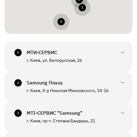
2
5
МТИ-СЕРВИС
1
г. Киев, ул. Белорусская, 26
0800-33-2945
+380(44)458-3870
Samsung Плаза
2
г. Киев, б-р Николая Михновского, 14-16
0800-33-29-48
ПН - ПТ
10:00 - 18:00
+380(44)590-2805
МТI-СЕРВИС "Samsung"
СБ - ВС
Выходной
3
г. Киев, пр-т. Степана Бандеры, 21
0800-33-2946
ПН - ПТ
10:00 - 19:00