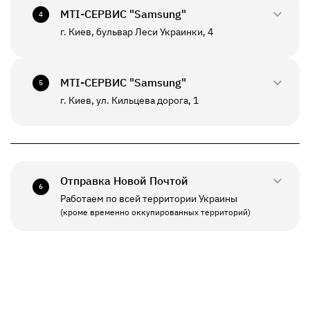
+380(67)550-7601
МТI-СЕРВИС "Samsung"
СБ - ВС
Выходной
4
К данному отделению возможна отправка *
г. Киев, бульвар Леси Украинки, 4
0800-33-2947
ПН - ВС
10:00 - 20:00
+380(67)550-7639
МТI-СЕРВИС "Samsung"
5
К данному отделению возможна отправка *
г. Киев, ул. Кильцева дорога, 1
0800-33-2941
ПН - ПТ
10:00 - 19:00
+380(67)550-7641
СБ - ВС
Выходной
Отправка Новой Почтой
6
Работаем по всей территории Украины
ПН - ПТ
11:00 - 19:00
(кроме временно оккупированных территорий)
СБ - ВС
Выходной