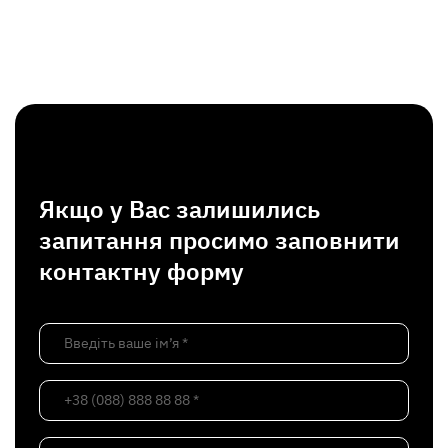
Якщо у Вас залишились
запитання просимо заповнити
контактну форму
Введіть ваше ім’я *
+38 (088) 888 88 88 *