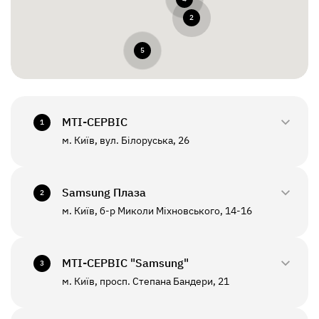
2
5
МТI-СЕРВІС
1
м. Київ, вул. Білоруська, 26
0800-33-2945
+380(44)458-3870
Samsung Плаза
2
м. Київ, б-р Миколи Міхновського, 14-16
0800-33-29-48
ПН - ПТ
10:00 - 18:00
+380(44)590-2805
МТI-СЕРВІС "Samsung"
СБ - НД
Вихідний
3
м. Київ, просп. Степана Бандери, 21
0800-33-2946
ПН - ПТ
10:00 - 19:00