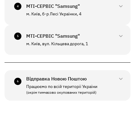
+380(67)550-7601
МТI-СЕРВІС "Samsung"
СБ - НД
Вихідний
4
До цього відділення можлива відправка *
м. Київ, б-р Лесі Українки, 4
0800-33-2947
ПН - НД
10:00 - 20:00
+380(67)550-7639
МТI-СЕРВІС "Samsung"
5
До цього відділення можлива відправка *
м. Київ, вул. Кільцева дорога, 1
0800-33-2941
ПН - ПТ
10:00 - 19:00
+380(67)550-7641
СБ - НД
Вихідний
Відправка Новою Поштою
6
Працюємо по всій території України
ПН - ПТ
11:00 - 19:00
(окрім тимчасово окупованих територій)
СБ - НД
Вихідний