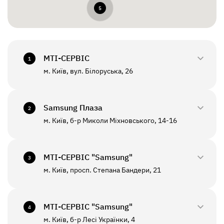
5
МТI-СЕРВІС
1
м. Київ, вул. Білоруська, 26
0800-33-2945
+380(44)458-3870
Samsung Плаза
2
м. Київ, б-р Миколи Міхновського, 14-16
0800-33-29-48
ПН - ПТ
10:00 - 18:00
+380(44)590-2805
МТI-СЕРВІС "Samsung"
СБ - НД
Вихідний
3
м. Київ, просп. Степана Бандери, 21
0800-33-2946
ПН - ПТ
10:00 - 19:00
+380(67)550-7601
МТI-СЕРВІС "Samsung"
СБ - НД
Вихідний
4
До цього відділення можлива відправка *
м. Київ, б-р Лесі Українки, 4