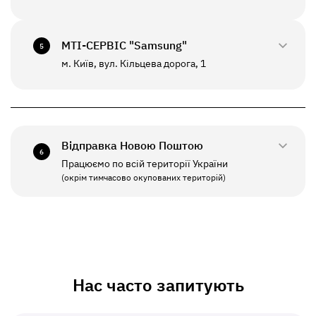
0800-33-2947
ПН - НД
10:00 - 20:00
+380(67)550-7639
МТI-СЕРВІС "Samsung"
5
До цього відділення можлива відправка *
м. Київ, вул. Кільцева дорога, 1
0800-33-2941
ПН - ПТ
10:00 - 19:00
+380(67)550-7641
СБ - НД
Вихідний
Відправка Новою Поштою
6
Працюємо по всій території України
ПН - ПТ
11:00 - 19:00
(окрім тимчасово окупованих територій)
СБ - НД
Вихідний
Нас часто запитують