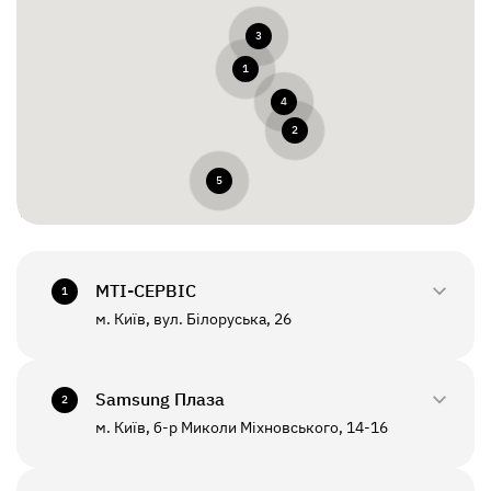
3
1
4
2
5
МТI-СЕРВІС
1
м. Київ, вул. Білоруська, 26
0800-33-2945
+380(44)458-3870
Samsung Плаза
2
м. Київ, б-р Миколи Міхновського, 14-16
0800-33-29-48
ПН - ПТ
10:00 - 18:00