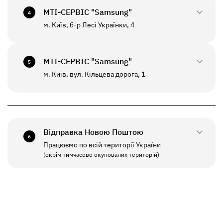
+380(67)550-7601
МТI-СЕРВІС "Samsung"
СБ - НД
Вихідний
4
До цього відділення можлива відправка *
м. Київ, б-р Лесі Українки, 4
0800-33-2947
ПН - НД
10:00 - 20:00
+380(67)550-7639
МТI-СЕРВІС "Samsung"
5
До цього відділення можлива відправка *
м. Київ, вул. Кільцева дорога, 1
0800-33-2941
ПН - ПТ
10:00 - 19:00
+380(67)550-7641
СБ - НД
Вихідний
Відправка Новою Поштою
6
Працюємо по всій території України
ПН - ПТ
11:00 - 19:00
(окрім тимчасово окупованих територій)
СБ - НД
Вихідний