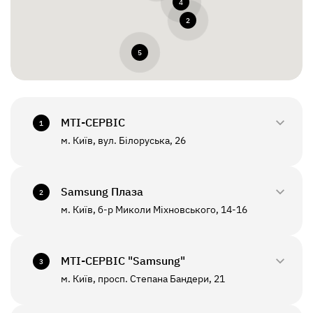
4
2
5
МТI-СЕРВІС
1
м. Київ, вул. Білоруська, 26
0800-33-2945
+380(44)458-3870
Samsung Плаза
2
м. Київ, б-р Миколи Міхновського, 14-16
0800-33-29-48
ПН - ПТ
10:00 - 18:00
+380(44)590-2805
МТI-СЕРВІС "Samsung"
СБ - НД
Вихідний
3
м. Київ, просп. Степана Бандери, 21
0800-33-2946
ПН - ПТ
10:00 - 19:00