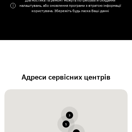
Діагностика та ремонт можуть потребувати скидання
!
налаштувань, або оновлення програми з втратою інформації
користувача. Збережіть будь ласка Ваші данні
Адреси сервісних центрів
3
1