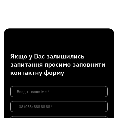
Якщо у Вас залишились
запитання просимо заповнити
контактну форму
Введіть ваше ім’я *
+38 (088) 888 88 88 *