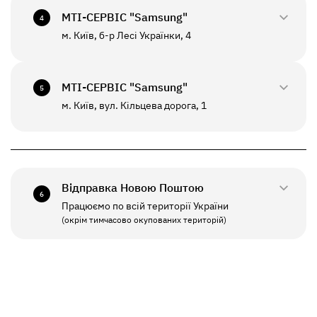
+380(67)550-7601
МТI-СЕРВІС "Samsung"
СБ - НД
Вихідний
4
До цього відділення можлива відправка *
м. Київ, б-р Лесі Українки, 4
0800-33-2947
ПН - НД
10:00 - 20:00
+380(67)550-7639
МТI-СЕРВІС "Samsung"
5
До цього відділення можлива відправка *
м. Київ, вул. Кільцева дорога, 1
0800-33-2941
ПН - ПТ
10:00 - 19:00
+380(67)550-7641
СБ - НД
Вихідний
Відправка Новою Поштою
6
Працюємо по всій території України
ПН - ПТ
11:00 - 19:00
(окрім тимчасово окупованих територій)
СБ - НД
Вихідний