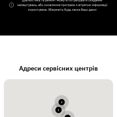
Діагностика та ремонт можуть потребувати скидання
!
налаштувань, або оновлення програми з втратою інформації
користувача. Збережіть будь ласка Ваші данні
Адреси сервісних центрів
3
1