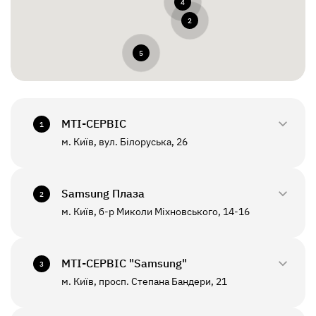
4
2
5
МТI-СЕРВІС
1
м. Київ, вул. Білоруська, 26
0800-33-2945
+380(44)458-3870
Samsung Плаза
2
м. Київ, б-р Миколи Міхновського, 14-16
0800-33-29-48
ПН - ПТ
10:00 - 18:00
+380(44)590-2805
МТI-СЕРВІС "Samsung"
СБ - НД
Вихідний
3
м. Київ, просп. Степана Бандери, 21
0800-33-2946
ПН - ПТ
10:00 - 19:00