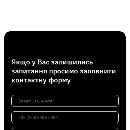
Якщо у Вас залишились
запитання просимо заповнити
контактну форму
Введіть ваше ім’я *
+38 (088) 888 88 88 *