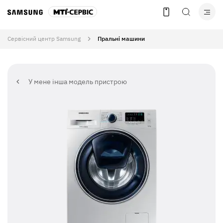
Сервісний центр Samsung
Пральнi машини
У мене інша модель пристрою