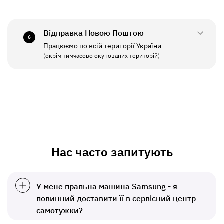
+380(67)550-7641
СБ - НД
Вихідний
Відправка Новою Поштою
6
Працюємо по всій території України
ПН - ПТ
11:00 - 19:00
(окрім тимчасово окупованих територій)
СБ - НД
Вихідний
Нас часто запитують
У мене пральна машина Samsung - я
повинний доставити її в сервісний центр
самотужки?