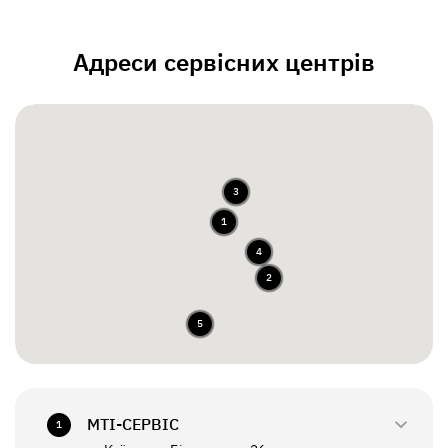
Адреси сервісних центрів
3
1
4
2
5
МТI-СЕРВІС
1