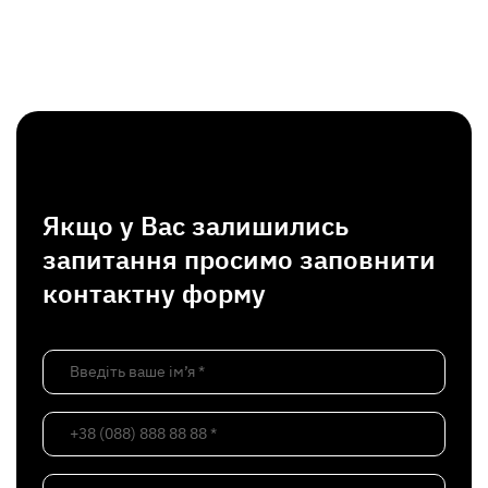
Якщо у Вас залишились
запитання просимо заповнити
контактну форму
Введіть ваше ім’я *
+38 (088) 888 88 88 *