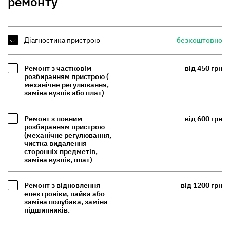
ремонту
Діагностика пристрою
безкоштовно
Ремонт з частковім
від 450 грн
розбиранням пристрою (
механічне регулювання,
заміна вузлів або плат)
Ремонт з повним
від 600 грн
розбиранням пристрою
(механічне регулювання,
чистка видалення
сторонніх предметів,
заміна вузлів, плат)
Ремонт з відновлення
від 1200 грн
електроніки, пайка або
заміна полубака, заміна
підшипників.