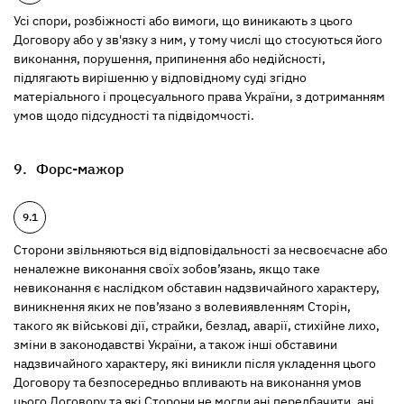
Усі спори, розбіжності або вимоги, що виникають з цього
Договору або у зв'язку з ним, у тому числі що стосуються його
виконання, порушення, припинення або недійсності,
підлягають вирішенню у відповідному суді згідно
матеріального і процесуального права України, з дотриманням
умов щодо підсудності та підвідомчості.
Форс-мажор
Сторони звільняються від відповідальності за несвоєчасне або
неналежне виконання своїх зобов’язань, якщо таке
невиконання є наслідком обставин надзвичайного характеру,
виникнення яких не пов’язано з волевиявленням Сторін,
такого як військові дії, страйки, безлад, аварії, стихійне лихо,
зміни в законодавстві України, а також інші обставини
надзвичайного характеру, які виникли після укладення цього
Договору та безпосередньо впливають на виконання умов
цього Договору та які Сторони не могли ані передбачити, ані