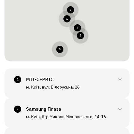
3
1
4
2
5
МТI-СЕРВІС
1
м. Київ, вул. Білоруська, 26
0800-33-2945
+380(44)458-3870
Samsung Плаза
2
м. Київ, б-р Миколи Міхновського, 14-16
0800-33-29-48
ПН - ПТ
10:00 - 18:00