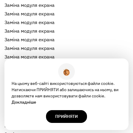
Заміна модуля екрана
Заміна модуля екрана
Заміна модуля екрана
Заміна модуля екрана
Заміна модуля екрана
Заміна модуля екрана
Заміна модуля екрана
Заміна модуля екрана
Заміна модуля екрана
Заміна модуля екрана
На цьому веб-сайті використовуються файли cookie.
Натискаючи ПРИЙНЯТИ або залишаючись на ньому, ви
Заміна модуля екрана
дозволяєте нам використовувати файли cookie.
Заміна модуля екрана
Докладніше
Заміна модуля екрана
ПРИЙНЯТИ
Заміна модуля екрана
Заміна модуля екрана