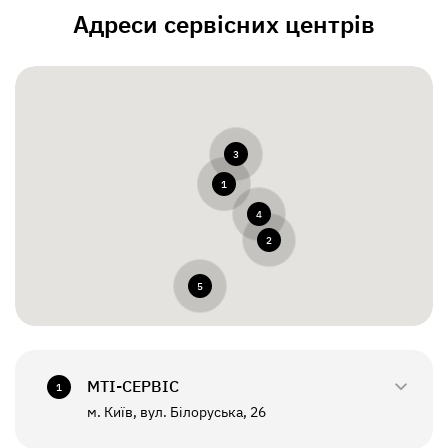
Адреси сервісних центрів
3
1
4
2
5
МТI-СЕРВІС
1
м. Київ, вул. Білоруська, 26