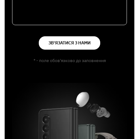
ЗВ'ЯЗАТИСЯ З НАМИ
* - поле обов'язково до заповнення