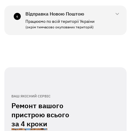
СБ - НД
Вихідний
Відправка Новою Поштою
6
Працюємо по всій території України
ПН - ПТ
11:00 - 19:00
(окрім тимчасово окупованих територій)
СБ - НД
Вихідний
ВАШ ЯКІСНИЙ СЕРВІС
Ремонт вашого
пристрою всього
за
4 кроки