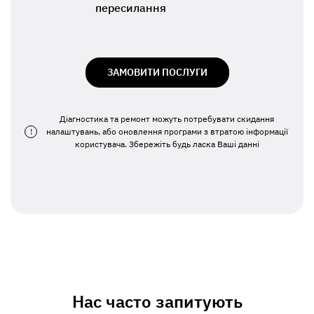
пересилання
ЗАМОВИТИ ПОСЛУГИ
Діагностика та ремонт можуть потребувати скидання
!
налаштувань, або оновлення програми з втратою інформації
користувача. Збережіть будь ласка Ваші данні
Нас часто запитують