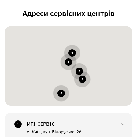
Адреси сервісних центрів
3
1
4
2
5
МТI-СЕРВІС
1
м. Київ, вул. Білоруська, 26