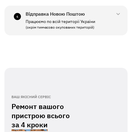
СБ - НД
Вихідний
Відправка Новою Поштою
6
Працюємо по всій території України
ПН - ПТ
11:00 - 19:00
(окрім тимчасово окупованих територій)
СБ - НД
Вихідний
ВАШ ЯКІСНИЙ СЕРВІС
Ремонт вашого
пристрою всього
за
4 кроки