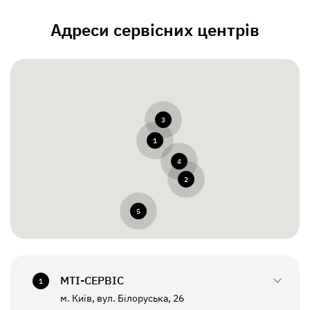
Адреси сервісних центрів
3
1
4
2
5
МТI-СЕРВІС
1
м. Київ, вул. Білоруська, 26