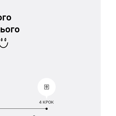
ого
ього
4 КРОК