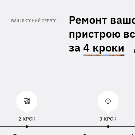
При відсутності даних вкладених з
правленим пристроєм, буде
Ремонт ваш
ористовуватися ПІБ, номер телефону або
ВАШ ЯКІСНИЙ СЕРВІС
есу доставки зазначений в накладній
евізника
пристрою вс
за
4 кроки
2 КРОК
3 КРОК