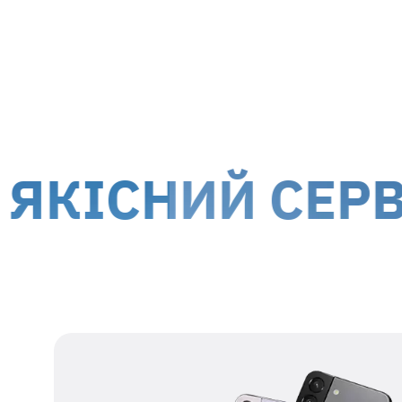
м. Київ, вул. Білоруська, 26
м. Ки
Доставка кур'єром до дверей
Дост
Вартість доставки для
гарантійних випадків
здійсню
!
Обслуговування клієнтів можливе по всій території
територій.
СНИЙ СЕРВІС 
Наші дані для відправки
Одержувач
представник ТОВ МТІ-
СЕРВІС
Номер
38 067 550 76 17
одержувача
Реєстраційний
39554115
номер
Адреса
м. Київ, вул.
одержувача
Білоруська, 26