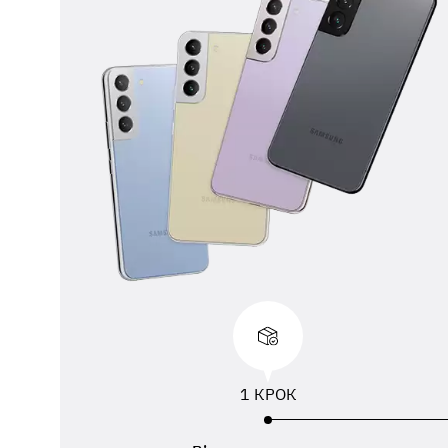
** 
від
вик
адр
пер
1 КРОК