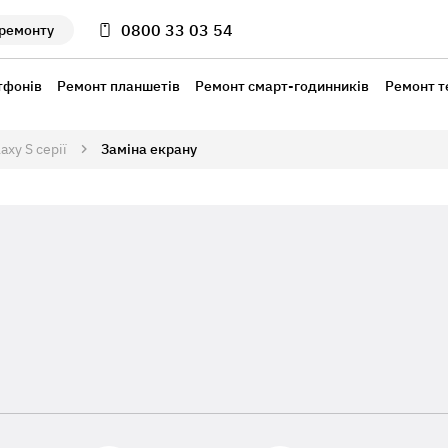
0800 33 03 54
 ремонту
тфонів
Ремонт планшетів
Ремонт смарт-годинників
Ремонт т
axy S серії
Заміна екрану