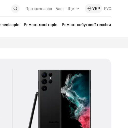
Про компанію
Блог
Ще
УКР
РУС
елевізорів
Ремонт моніторів
Ремонт побутової техніки