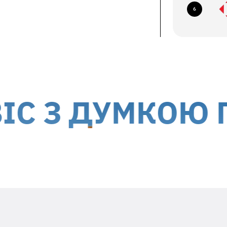
6
їв, б-р Миколи Міхновського, 14-16
авка кур'єром до дверей
ється за рахунок отримувача
 України, окрім тимчасово окупованих
З ДУМКОЮ ПРО
Вкладіть в посилку необхідну
інформацію
Заявлений недолік та особливості його
проявів (постійно, періодично, т.ін.)
Ваш ПІБ та контактний номер телефона
Дата гарантійного ремонту -
гарантійний талон виробника
Адресу зворотньої доставки**