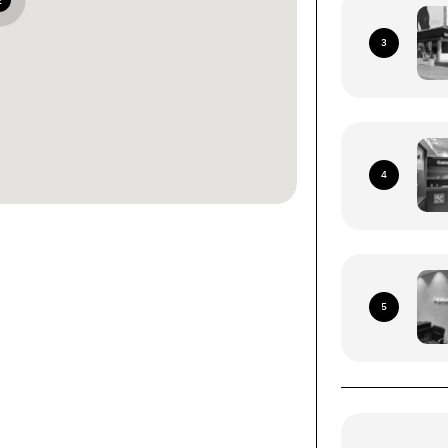
2
3
4
ннями зі всієї території
 Пошта (окрім тимчасово
5
иторій)
роїв (смартфони, планшети, носимі ґаджети).
ння за наступними адресами: