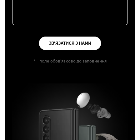
ЗВ'ЯЗАТИСЯ З НАМИ
* - поле обов'язково до заповнення