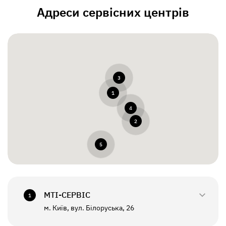
Адреси сервісних центрів
3
1
4
2
5
МТI-СЕРВІС
1
м. Київ, вул. Білоруська, 26