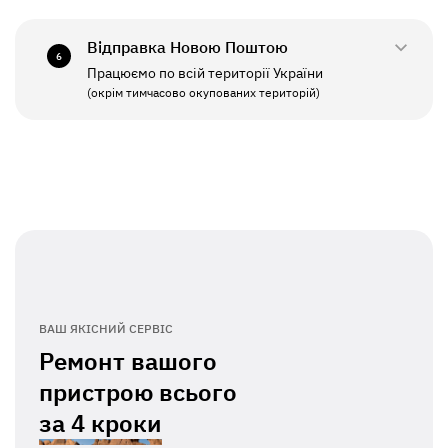
СБ - НД
Вихідний
Відправка Новою Поштою
6
Працюємо по всій території України
ПН - ПТ
11:00 - 19:00
(окрім тимчасово окупованих територій)
СБ - НД
Вихідний
ВАШ ЯКІСНИЙ СЕРВІС
Ремонт вашого
пристрою всього
за
4 кроки