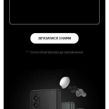
ЗВ'ЯЗАТИСЯ З НАМИ
* - поле обов'язково до заповнення