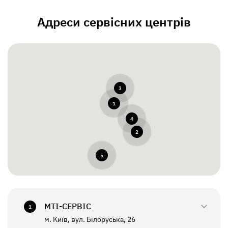
Адреси сервісних центрів
3
1
4
2
5
МТI-СЕРВІС
1
м. Київ, вул. Білоруська, 26