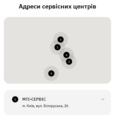
Адреси сервісних центрів
3
1
4
2
5
МТI-СЕРВІС
1
м. Київ, вул. Білоруська, 26