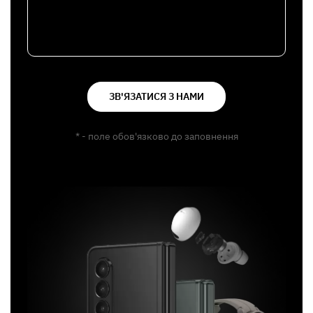
ЗВ'ЯЗАТИСЯ З НАМИ
* - поле обов'язково до заповнення