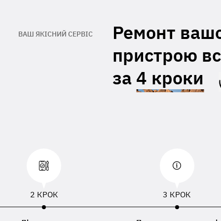
При відсутності даних вкладених з
правленим пристроєм, буде
Ремонт ваш
ористовуватися ПІБ, номер телефону або
ВАШ ЯКІСНИЙ СЕРВІС
есу доставки зазначений в накладній
евізника
пристрою вс
за
4 кроки
2 КРОК
3 КРОК