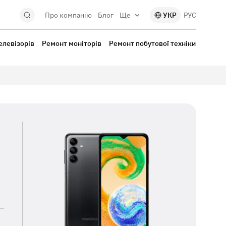
Про компанію
Блог
Ще
УКР
РУС
елевізорів
Ремонт моніторів
Ремонт побутової техніки