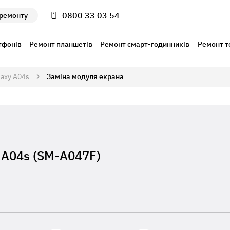
0800 33 03 54
 ремонту
тфонів
Ремонт планшетів
Ремонт смарт-годинників
Ремонт т
laxy A04s
Заміна модуля екрана
 A04s (SM-A047F)