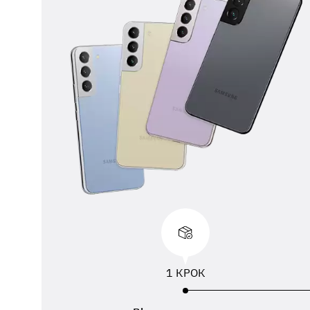
** 
від
вик
адр
пер
1 КРОК