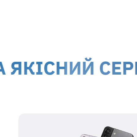
м. Київ, вул. Білоруська, 26
м. Ки
Доставка кур'єром до дверей
Дост
Вартість доставки для
гарантійних випадків
здійсню
!
Обслуговування клієнтів можливе по всій території
територій.
СНИЙ СЕРВІС 
Наші дані для відправки
Одержувач
представник ТОВ МТІ-
СЕРВІС
Номер
38 067 550 76 17
одержувача
Реєстраційний
39554115
номер
Адреса
м. Київ, вул.
одержувача
Білоруська, 26