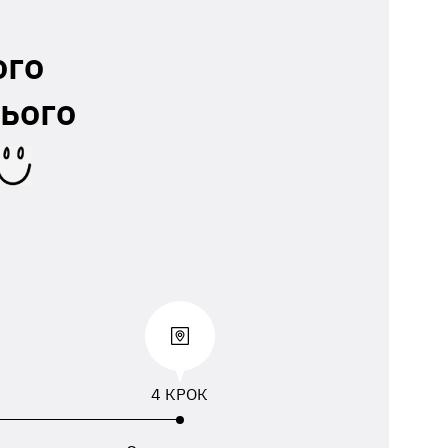
ого
ього
4 КРОК