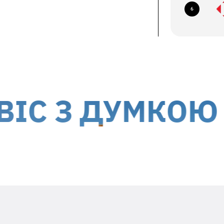
6
їв, б-р Миколи Міхновського, 14-16
авка кур'єром до дверей
ється за рахунок отримувача
 України, окрім тимчасово окупованих
З ДУМКОЮ ПРО
Вкладіть в посилку необхідну
інформацію
Заявлений недолік та особливості його
проявів (постійно, періодично, т.ін.)
Ваш ПІБ та контактний номер телефона
Дата гарантійного ремонту -
гарантійний талон виробника
Адресу зворотньої доставки**