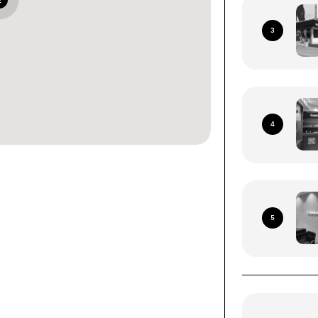
2
3
4
ннями зі всієї території
 Пошта (окрім тимчасово
5
иторій)
роїв (смартфони, планшети, носимі ґаджети).
ння за наступними адресами: