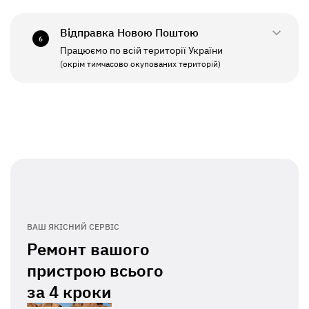
СБ - НД
Вихідний
Відправка Новою Поштою
6
Працюємо по всій території України
ПН - ПТ
11:00 - 19:00
(окрім тимчасово окупованих територій)
СБ - НД
Вихідний
ВАШ ЯКІСНИЙ СЕРВІС
Ремонт вашого
пристрою всього
за
4 кроки