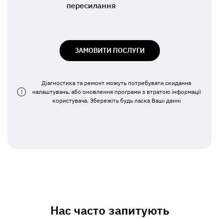
пересилання
ЗАМОВИТИ ПОСЛУГИ
Діагностика та ремонт можуть потребувати скидання
!
налаштувань, або оновлення програми з втратою інформації
користувача. Збережіть будь ласка Ваші данні
Нас часто запитують