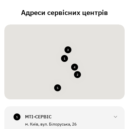
Адреси сервісних центрів
3
1
4
2
5
МТI-СЕРВІС
1
м. Київ, вул. Білоруська, 26