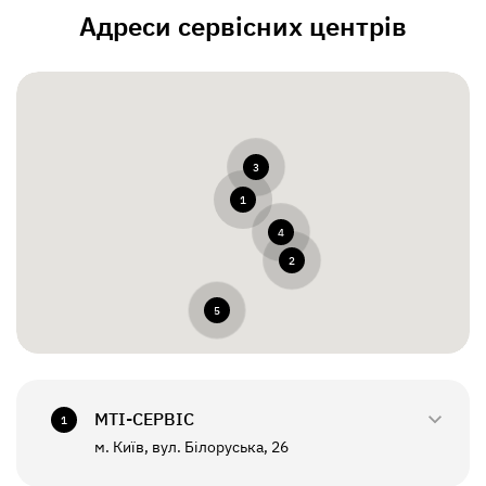
Адреси сервісних центрів
3
1
4
2
5
МТI-СЕРВІС
1
м. Київ, вул. Білоруська, 26