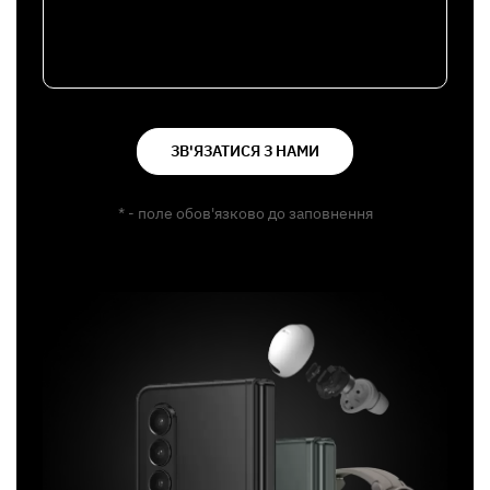
ЗВ'ЯЗАТИСЯ З НАМИ
* - поле обов'язково до заповнення