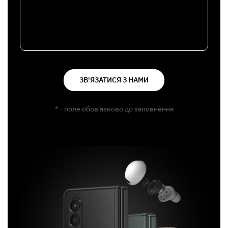
ЗВ'ЯЗАТИСЯ З НАМИ
* - поле обов'язково до заповнення