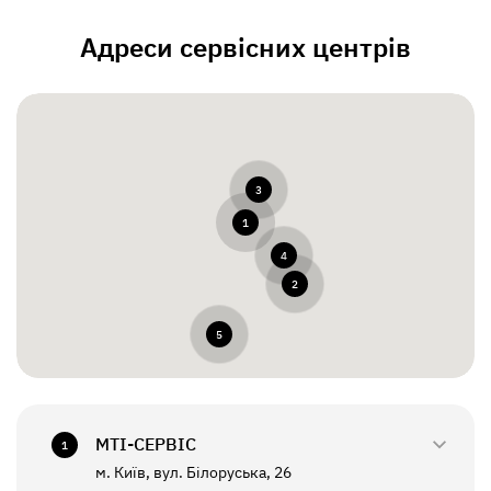
Адреси сервісних центрів
3
1
4
2
5
МТI-СЕРВІС
1
м. Київ, вул. Білоруська, 26