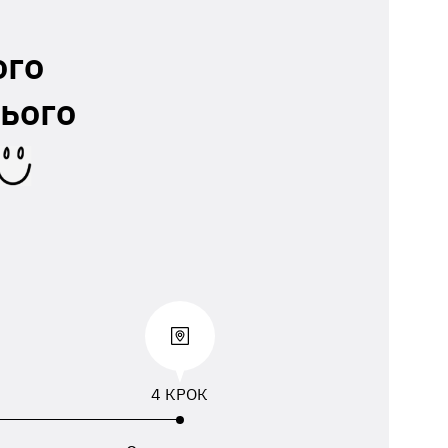
ого
ього
4 КРОК