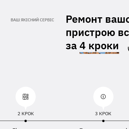
При відсутності даних вкладених з
правленим пристроєм, буде
Ремонт ваш
ористовуватися ПІБ, номер телефону або
ВАШ ЯКІСНИЙ СЕРВІС
есу доставки зазначений в накладній
евізника
пристрою вс
за
4 кроки
2 КРОК
3 КРОК