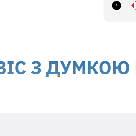
6
їв, б-р Миколи Міхновського, 14-16
авка кур'єром до дверей
ється за рахунок отримувача
 України, окрім тимчасово окупованих
З ДУМКОЮ ПРО
Вкладіть в посилку необхідну
інформацію
Заявлений недолік та особливості його
проявів (постійно, періодично, т.ін.)
Ваш ПІБ та контактний номер телефона
Дата гарантійного ремонту -
гарантійний талон виробника
Адресу зворотньої доставки**