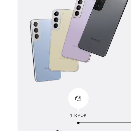
** 
від
вик
адр
пер
1 КРОК