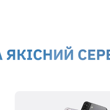
м. Київ, вул. Білоруська, 26
м. Ки
Доставка кур'єром до дверей
Дост
Вартість доставки для
гарантійних випадків
здійсню
!
Обслуговування клієнтів можливе по всій території
територій.
СНИЙ СЕРВІС 
Наші дані для відправки
Одержувач
представник ТОВ МТІ-
СЕРВІС
Номер
38 067 550 76 17
одержувача
Реєстраційний
39554115
номер
Адреса
м. Київ, вул.
одержувача
Білоруська, 26