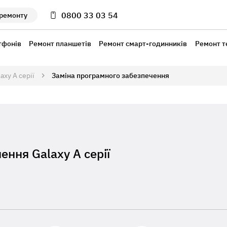
0800 33 03 54
 ремонту
тфонів
Ремонт планшетів
Ремонт смарт-годинників
Ремонт т
axy A серії
Заміна програмного забезпечення
ння Galaxy A серії