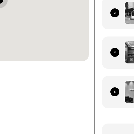
2
3
4
ннями зі всієї території
 Пошта (окрім тимчасово
5
иторій)
роїв (смартфони, планшети, носимі ґаджети).
ння за наступними адресами: