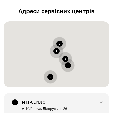
Адреси сервісних центрів
3
1
4
2
5
МТI-СЕРВІС
1
м. Київ, вул. Білоруська, 26