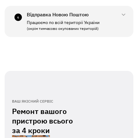
СБ - НД
Вихідний
Відправка Новою Поштою
6
Працюємо по всій території України
ПН - ПТ
11:00 - 19:00
(окрім тимчасово окупованих територій)
СБ - НД
Вихідний
ВАШ ЯКІСНИЙ СЕРВІС
Ремонт вашого
пристрою всього
за
4 кроки