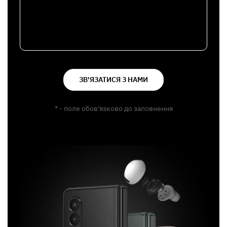
ЗВ'ЯЗАТИСЯ З НАМИ
* - поле обов'язково до заповнення