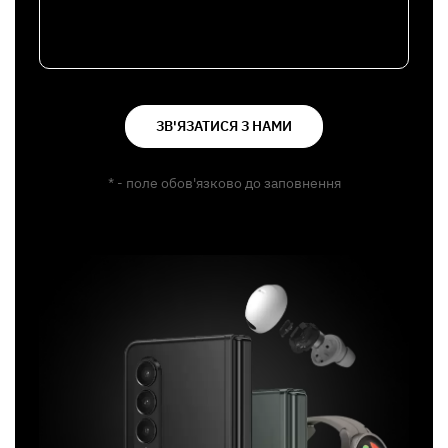
ЗВ'ЯЗАТИСЯ З НАМИ
* - поле обов'язково до заповнення