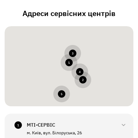
Адреси сервісних центрів
3
1
4
2
5
МТI-СЕРВІС
1
м. Київ, вул. Білоруська, 26