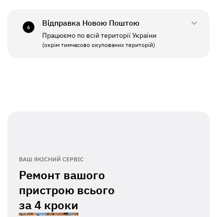
СБ - НД
Вихідний
Відправка Новою Поштою
6
Працюємо по всій території України
ПН - ПТ
11:00 - 19:00
(окрім тимчасово окупованих територій)
СБ - НД
Вихідний
ВАШ ЯКІСНИЙ СЕРВІС
Ремонт вашого
пристрою всього
за
4 кроки