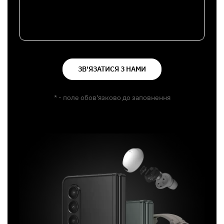
ЗВ'ЯЗАТИСЯ З НАМИ
* - поле обов'язково до заповнення