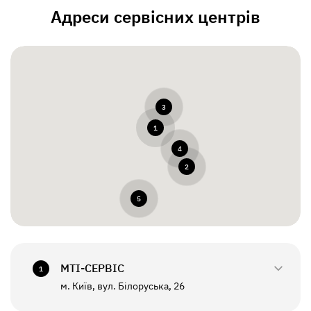
Адреси сервісних центрів
3
1
4
2
5
МТI-СЕРВІС
1
м. Київ, вул. Білоруська, 26