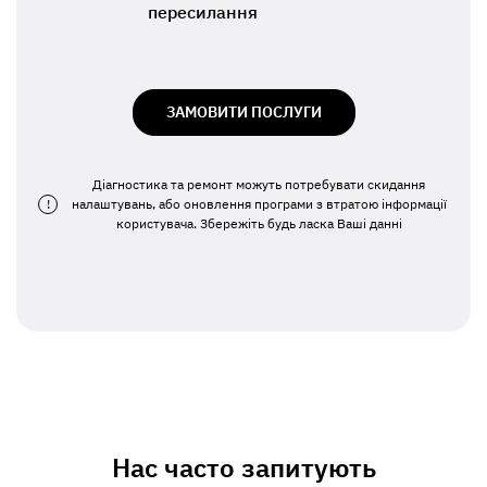
пересилання
ЗАМОВИТИ ПОСЛУГИ
Діагностика та ремонт можуть потребувати скидання
!
налаштувань, або оновлення програми з втратою інформації
користувача. Збережіть будь ласка Ваші данні
Нас часто запитують