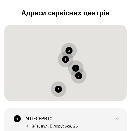
Адреси сервісних центрів
3
1
4
2
5
МТI-СЕРВІС
1
м. Київ, вул. Білоруська, 26