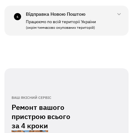
СБ - НД
Вихідний
Відправка Новою Поштою
6
Працюємо по всій території України
ПН - ПТ
11:00 - 19:00
(окрім тимчасово окупованих територій)
СБ - НД
Вихідний
ВАШ ЯКІСНИЙ СЕРВІС
Ремонт вашого
пристрою всього
за
4 кроки