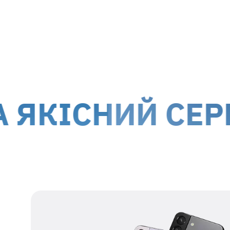
м. Київ, вул. Білоруська, 26
м. Ки
Доставка кур'єром до дверей
Дост
Вартість доставки для
гарантійних випадків
здійсню
!
Обслуговування клієнтів можливе по всій території
територій.
СНИЙ СЕРВІС 
Наші дані для відправки
Одержувач
представник ТОВ МТІ-
СЕРВІС
Номер
38 067 550 76 17
одержувача
Реєстраційний
39554115
номер
Адреса
м. Київ, вул.
одержувача
Білоруська, 26