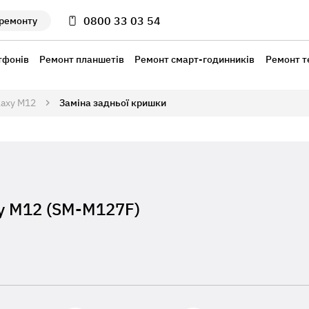
0800 33 03 54
 ремонту
тфонів
Ремонт планшетів
Ремонт смарт-годинників
Ремонт т
laxy M12
Заміна задньої кришки
xy M12 (SM-M127F)