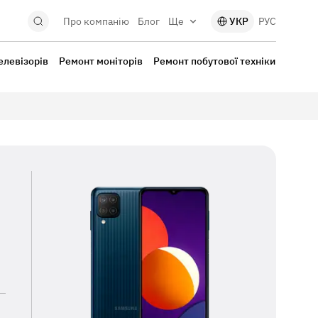
Про компанію
Блог
Ще
УКР
РУС
елевізорів
Ремонт моніторів
Ремонт побутової техніки