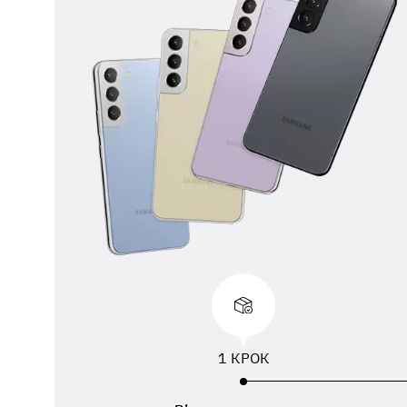
** 
від
вик
адр
пер
1 КРОК