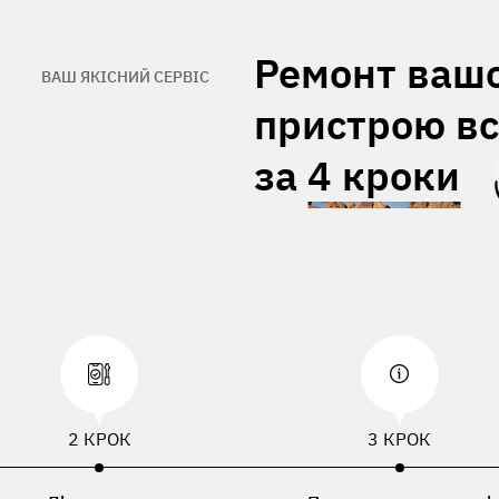
При відсутності даних вкладених з
правленим пристроєм, буде
Ремонт ваш
ористовуватися ПІБ, номер телефону або
ВАШ ЯКІСНИЙ СЕРВІС
есу доставки зазначений в накладній
евізника
пристрою вс
за
4 кроки
2 КРОК
3 КРОК