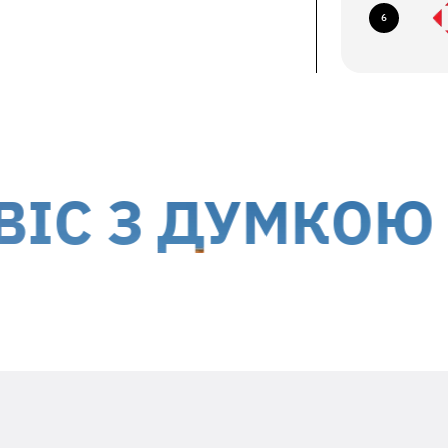
6
їв, б-р Миколи Міхновського, 14-16
авка кур'єром до дверей
ється за рахунок отримувача
 України, окрім тимчасово окупованих
З ДУМКОЮ ПР
Вкладіть в посилку необхідну
інформацію
Заявлений недолік та особливості його
проявів (постійно, періодично, т.ін.)
Ваш ПІБ та контактний номер телефона
Дата гарантійного ремонту -
гарантійний талон виробника
Адресу зворотньої доставки**