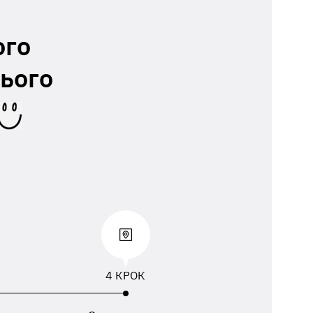
ого
ього
4 КРОК