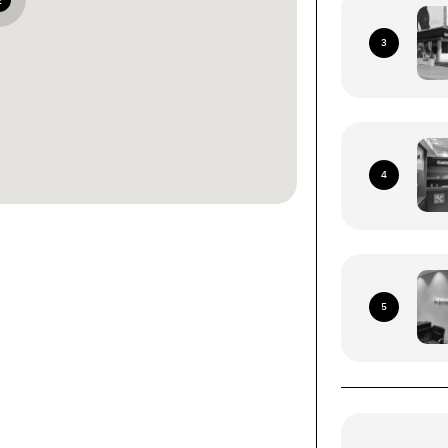
2
3
4
ннями зі всієї території
 Пошта (окрім тимчасово
5
иторій)
роїв (смартфони, планшети, носимі ґаджети).
ння за наступними адресами: