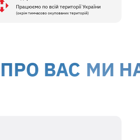
Працюємо по всій території України
(окрім тимчасово окупованих територій)
О ВАС
МИ НАДА