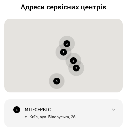
Адреси сервісних центрів
3
1
4
2
5
МТI-СЕРВІС
1
м. Київ, вул. Білоруська, 26