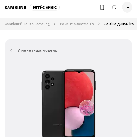
Сервісний центр Samsung
Ремонт смартфонів
Заміна динаміка
У мене інша модель