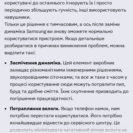
користувачі до останнього ігнорують їх і просто
періодично збільшують гучність, інші використовують
навушники.
Тільки це рішення є тимчасовим, а ось після заміни
динаміка Samsung ви знову зможете нормально
користуватися пристроєм. Якщо детальніше
розбиратися в причинах виникнення проблем, можна
виділити такі:
Засмічення динаміка.
Цей елемент виробник
захищає різноманітними інженерними рішеннями,
звукопровідними сіточками, та все ж таки з часом у
процесі користування сюди можуть потрапити пил,
бруд та дрібне сміття. Їхнє скупчення призводить до
погіршення працездатності.
Потрапляння вологи.
Якщо телефон намок, ним
потрібно перестати користуватися. Його потрібно
якнайшвидше віднести до сервісного центру. Це
дозволить мінімізувати негативний вплив вологи на