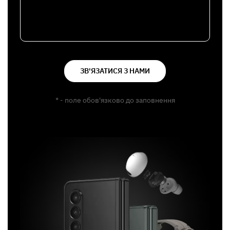
ЗВ'ЯЗАТИСЯ З НАМИ
* - поле обов'язково до заповнення