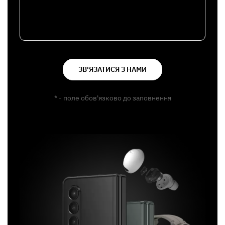
ЗВ'ЯЗАТИСЯ З НАМИ
* - поле обов'язково до заповнення