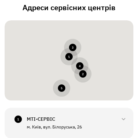
Адреси сервісних центрів
3
1
4
2
5
МТI-СЕРВІС
1
м. Київ, вул. Білоруська, 26