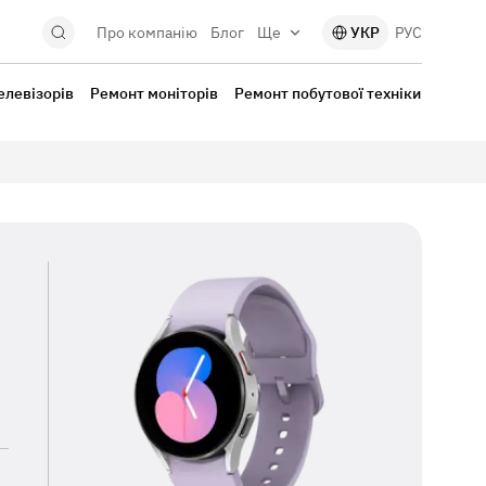
Про компанію
Блог
Ще
УКР
РУС
елевізорів
Ремонт моніторів
Ремонт побутової техніки