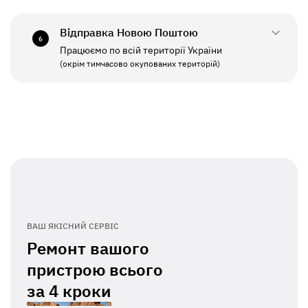
СБ - НД
Вихідний
Відправка Новою Поштою
6
Працюємо по всій території України
ПН - ПТ
11:00 - 19:00
(окрім тимчасово окупованих територій)
СБ - НД
Вихідний
ВАШ ЯКІСНИЙ СЕРВІС
Ремонт вашого
пристрою всього
за
4 кроки