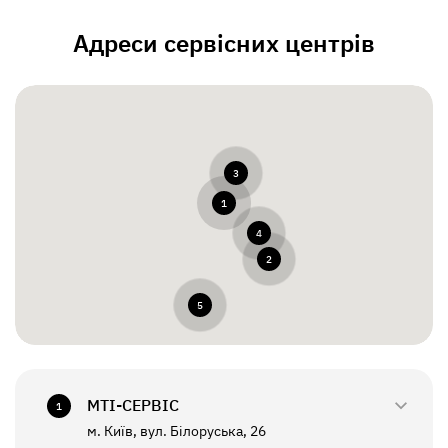
Адреси сервісних центрів
3
1
4
2
5
МТI-СЕРВІС
1
м. Київ, вул. Білоруська, 26