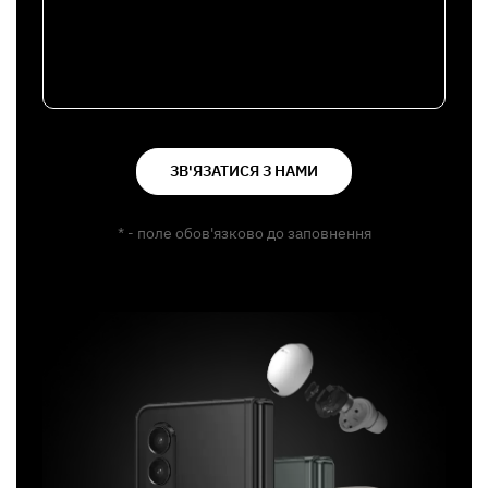
ЗВ'ЯЗАТИСЯ З НАМИ
* - поле обов'язково до заповнення