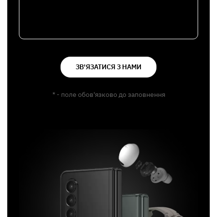
ЗВ'ЯЗАТИСЯ З НАМИ
* - поле обов'язково до заповнення