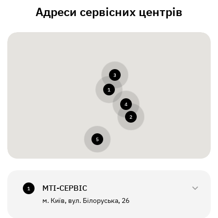
Адреси сервісних центрів
3
1
4
2
5
МТI-СЕРВІС
1
м. Київ, вул. Білоруська, 26