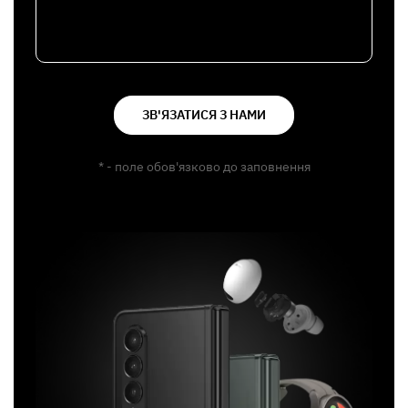
ЗВ'ЯЗАТИСЯ З НАМИ
* - поле обов'язково до заповнення