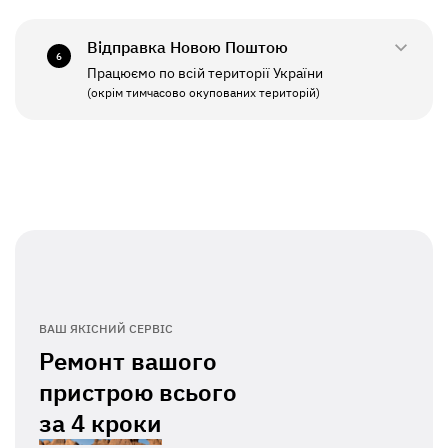
СБ - НД
Вихідний
Відправка Новою Поштою
6
Працюємо по всій території України
ПН - ПТ
11:00 - 19:00
(окрім тимчасово окупованих територій)
СБ - НД
Вихідний
ВАШ ЯКІСНИЙ СЕРВІС
Ремонт вашого
пристрою всього
за
4 кроки