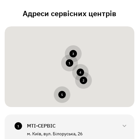
Адреси сервісних центрів
3
1
4
2
5
МТI-СЕРВІС
1
м. Київ, вул. Білоруська, 26