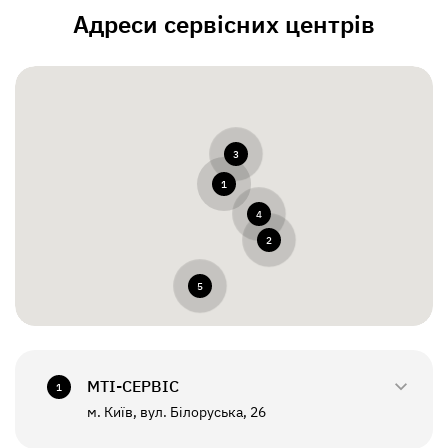
Адреси сервісних центрів
3
1
4
2
5
МТI-СЕРВІС
1
м. Київ, вул. Білоруська, 26