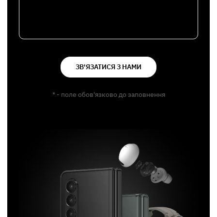
ЗВ'ЯЗАТИСЯ З НАМИ
* - поле обов'язково до заповнення