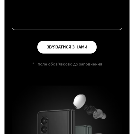
ЗВ'ЯЗАТИСЯ З НАМИ
* - поле обов'язково до заповнення