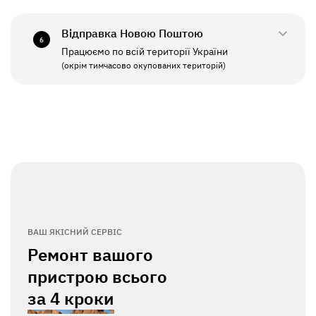
СБ - НД
Вихідний
Відправка Новою Поштою
6
Працюємо по всій території України
ПН - ПТ
11:00 - 19:00
(окрім тимчасово окупованих територій)
СБ - НД
Вихідний
ВАШ ЯКІСНИЙ СЕРВІС
Ремонт вашого
пристрою всього
за
4 кроки