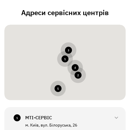
Адреси сервісних центрів
3
1
4
2
5
МТI-СЕРВІС
1
м. Київ, вул. Білоруська, 26