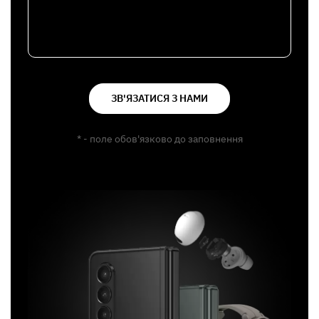
ЗВ'ЯЗАТИСЯ З НАМИ
* - поле обов'язково до заповнення