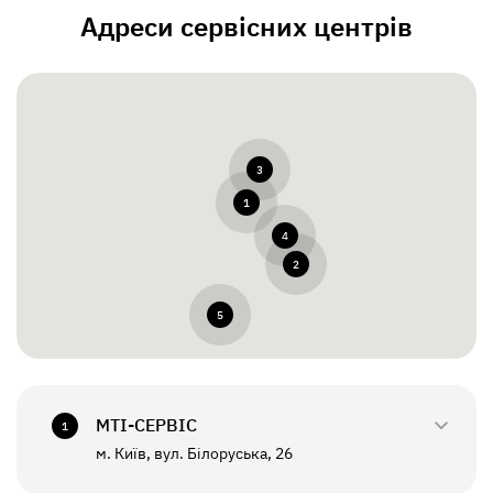
Адреси сервісних центрів
3
1
4
2
5
МТI-СЕРВІС
1
м. Київ, вул. Білоруська, 26