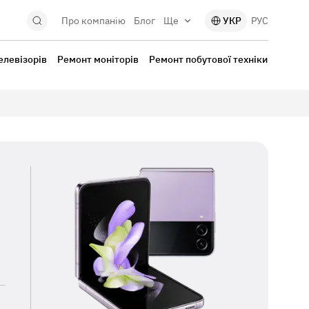
Про компанію
Блог
Ще
УКР
РУС
елевізорів
Ремонт моніторів
Ремонт побутової техніки