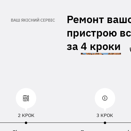
При відсутності даних вкладених з
правленим пристроєм, буде
Ремонт ваш
ористовуватися ПІБ, номер телефону або
ВАШ ЯКІСНИЙ СЕРВІС
есу доставки зазначений в накладній
евізника
пристрою вс
за
4 кроки
2 КРОК
3 КРОК