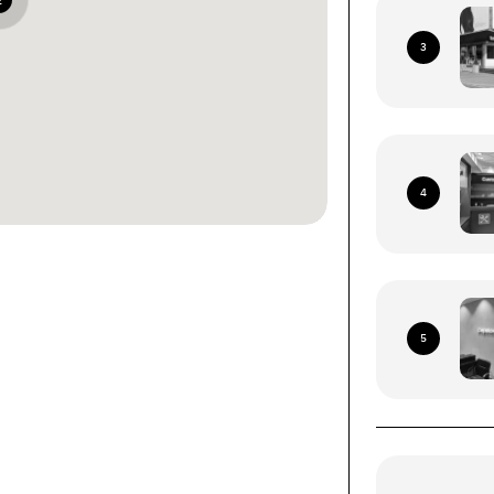
2
3
4
ннями зі всієї території
 Пошта (окрім тимчасово
5
иторій)
роїв (смартфони, планшети, носимі ґаджети).
ння за наступними адресами: