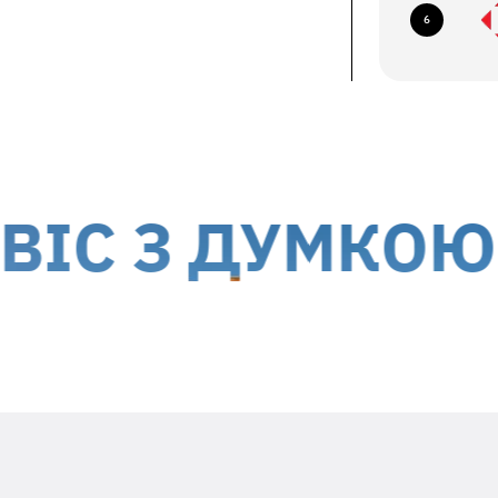
6
їв, б-р Миколи Міхновського, 14-16
авка кур'єром до дверей
ється за рахунок отримувача
 України, окрім тимчасово окупованих
 З ДУМКОЮ ПР
Вкладіть в посилку необхідну
інформацію
Заявлений недолік та особливості його
проявів (постійно, періодично, т.ін.)
Ваш ПІБ та контактний номер телефона
Дата гарантійного ремонту -
гарантійний талон виробника
Адресу зворотньої доставки**