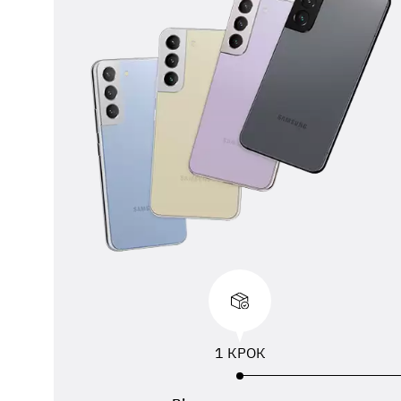
** 
від
вик
адр
пер
1 КРОК