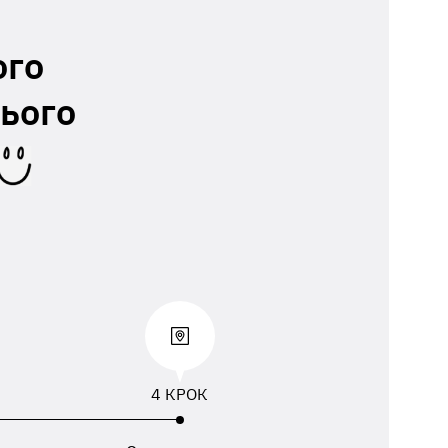
ого
ього
4 КРОК