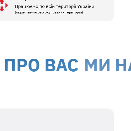
Працюємо по всій території України
(окрім тимчасово окупованих територій)
О ВАС
МИ НАДА