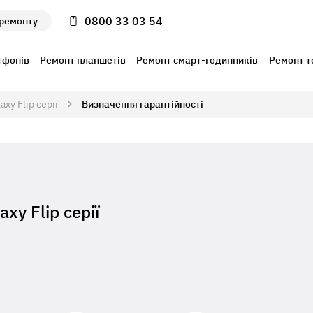
0800 33 03 54
 ремонту
тфонів
Ремонт планшетів
Ремонт смарт-годинників
Ремонт т
axy Flip серії
Визначення гарантійності
xy Flip серії