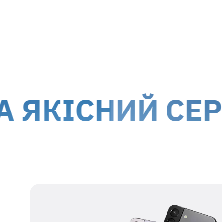
м. Київ, вул. Білоруська, 26
м. Ки
Доставка кур'єром до дверей
Дост
Вартість доставки для
гарантійних випадків
здійсню
!
Обслуговування клієнтів можливе по всій території
територій.
ІСНИЙ СЕРВІС
Наші дані для відправки
Одержувач
представник ТОВ МТІ-
СЕРВІС
Номер
38 067 550 76 17
одержувача
Реєстраційний
39554115
номер
Адреса
м. Київ, вул.
одержувача
Білоруська, 26