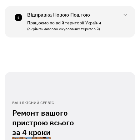
СБ - НД
Вихідний
Відправка Новою Поштою
6
Працюємо по всій території України
ПН - ПТ
11:00 - 19:00
(окрім тимчасово окупованих територій)
СБ - НД
Вихідний
ВАШ ЯКІСНИЙ СЕРВІС
Ремонт вашого
пристрою всього
за
4 кроки