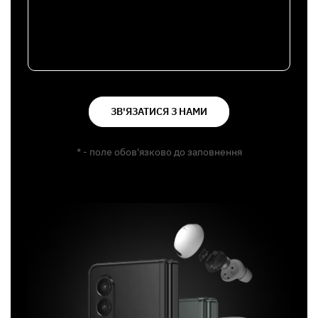
ЗВ'ЯЗАТИСЯ З НАМИ
* - поле обов'язково до заповнення