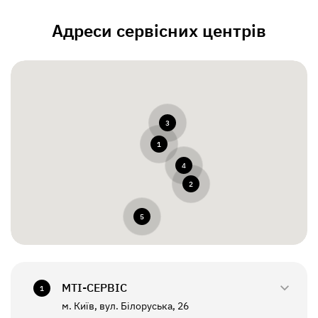
Адреси сервісних центрів
3
1
4
2
5
МТI-СЕРВІС
1
м. Київ, вул. Білоруська, 26