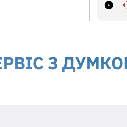
6
їв, б-р Миколи Міхновського, 14-16
авка кур'єром до дверей
ється за рахунок отримувача
 України, окрім тимчасово окупованих
С З ДУМКОЮ П
Вкладіть в посилку необхідну
інформацію
Заявлений недолік та особливості його
проявів (постійно, періодично, т.ін.)
Ваш ПІБ та контактний номер телефона
Дата гарантійного ремонту -
гарантійний талон виробника
Адресу зворотньої доставки**