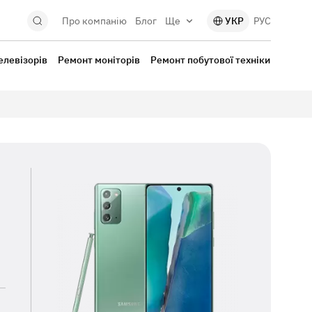
Про компанію
Блог
Ще
УКР
РУС
елевізорів
Ремонт моніторів
Ремонт побутової техніки