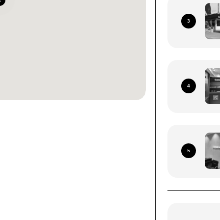
2
3
4
ннями зі всієї території
 Пошта (окрім тимчасово
5
иторій)
роїв (смартфони, планшети, носимі ґаджети).
ння за наступними адресами: