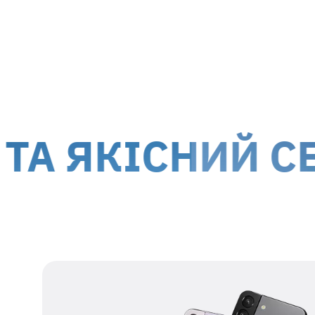
м. Київ, вул. Білоруська, 26
м. Ки
Доставка кур'єром до дверей
Дост
Вартість доставки для
гарантійних випадків
здійсню
!
Обслуговування клієнтів можливе по всій території
територій.
КІСНИЙ СЕРВІ
Наші дані для відправки
Одержувач
представник ТОВ МТІ-
СЕРВІС
Номер
38 067 550 76 17
одержувача
Реєстраційний
39554115
номер
Адреса
м. Київ, вул.
одержувача
Білоруська, 26