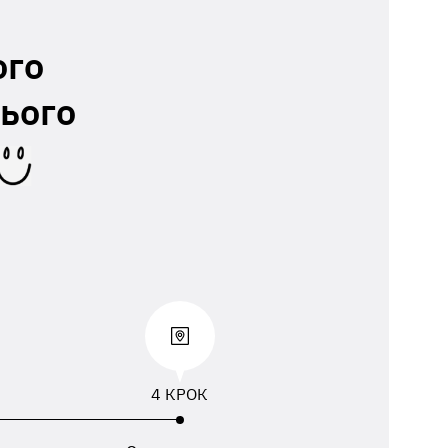
ого
ього
4 КРОК