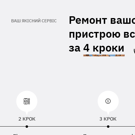
При відсутності даних вкладених з
правленим пристроєм, буде
Ремонт ваш
ористовуватися ПІБ, номер телефону або
ВАШ ЯКІСНИЙ СЕРВІС
есу доставки зазначений в накладній
евізника
пристрою вс
за
4 кроки
2 КРОК
3 КРОК