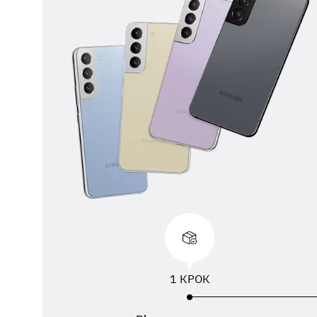
** 
від
вик
адр
пер
1 КРОК