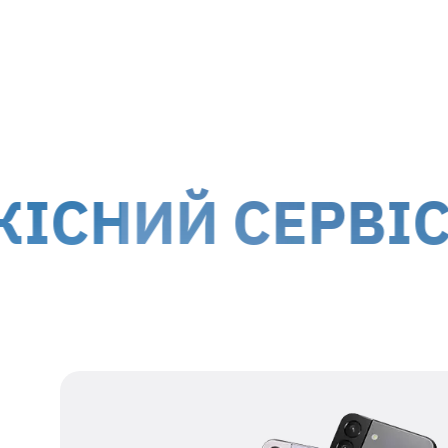
м. Київ, вул. Білоруська, 26
м. Ки
Доставка кур'єром до дверей
Дост
Вартість доставки для
гарантійних випадків
здійсню
!
Обслуговування клієнтів можливе по всій території
територій.
ИЙ СЕРВІС З 
Наші дані для відправки
Одержувач
представник ТОВ МТІ-
СЕРВІС
Номер
38 067 550 76 17
одержувача
Реєстраційний
39554115
номер
Адреса
м. Київ, вул.
одержувача
Білоруська, 26