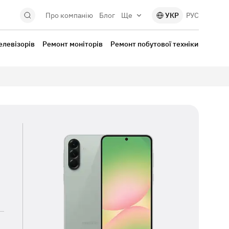
Про компанію
Блог
Ще
УКР
РУС
елевізорів
Ремонт моніторів
Ремонт побутової техніки