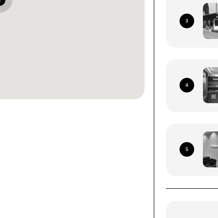
2
3
4
ннями зі всієї території
 Пошта (окрім тимчасово
5
иторій)
роїв (смартфони, планшети, носимі ґаджети).
ння за наступними адресами: