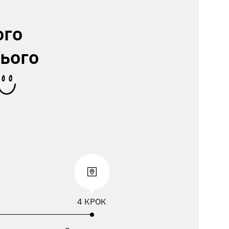
ого
ього
4 КРОК