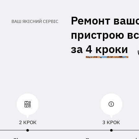
При відсутності даних вкладених з
правленим пристроєм, буде
Ремонт ваш
ористовуватися ПІБ, номер телефону або
ВАШ ЯКІСНИЙ СЕРВІС
есу доставки зазначений в накладній
евізника
пристрою вс
за
4 кроки
2 КРОК
3 КРОК