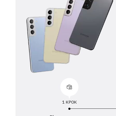
** 
від
вик
адр
пер
1 КРОК