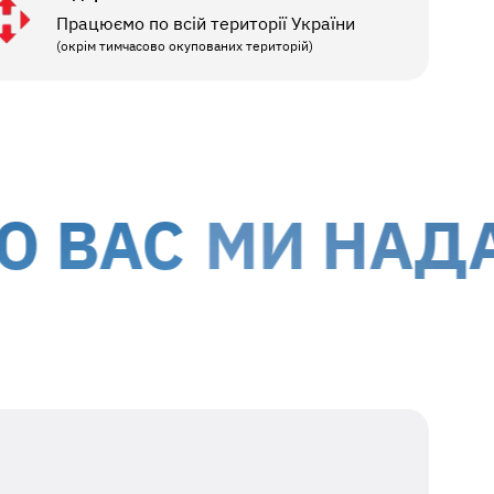
Працюємо по всій території України
(окрім тимчасово окупованих територій)
АС
МИ НАДАЄМО