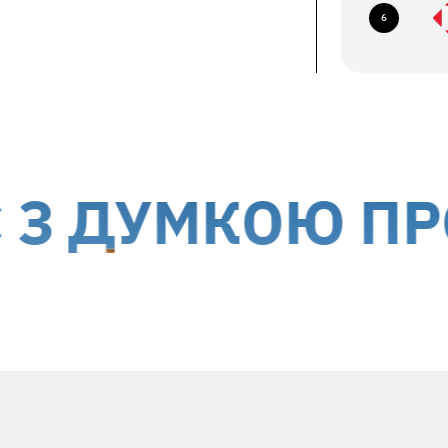
6
їв, б-р Миколи Міхновського, 14-16
авка кур'єром до дверей
ється за рахунок отримувача
 України, окрім тимчасово окупованих
ДУМКОЮ ПРО В
Вкладіть в посилку необхідну
інформацію
Заявлений недолік та особливості його
проявів (постійно, періодично, т.ін.)
Ваш ПІБ та контактний номер телефона
Дата гарантійного ремонту -
гарантійний талон виробника
Адресу зворотньої доставки**