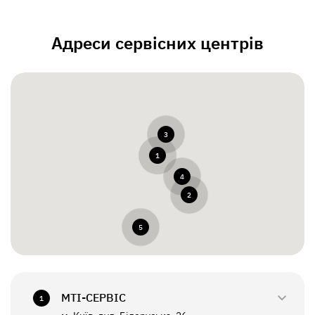
Адреси сервісних центрів
3
1
4
2
5
МТI-СЕРВІС
1