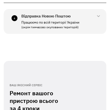
+380(67)550-7641
СБ - НД
Вихідний
Відправка Новою Поштою
6
Працюємо по всій території України
ПН - ПТ
11:00 - 19:00
(окрім тимчасово окупованих територій)
СБ - НД
Вихідний
ВАШ ЯКІСНИЙ СЕРВІС
Ремонт вашого
пристрою всього
за
4 кроки