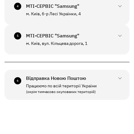
+380(67)550-7601
МТI-СЕРВІС "Samsung"
СБ - НД
Вихідний
4
До цього відділення можлива відправка *
м. Київ, б-р Лесі Українки, 4
0800-33-2947
ПН - НД
10:00 - 20:00
+380(67)550-7639
МТI-СЕРВІС "Samsung"
5
До цього відділення можлива відправка *
м. Київ, вул. Кільцева дорога, 1
0800-33-2941
ПН - ПТ
10:00 - 19:00
+380(67)550-7641
СБ - НД
Вихідний
Відправка Новою Поштою
6
Працюємо по всій території України
ПН - ПТ
11:00 - 19:00
(окрім тимчасово окупованих територій)
СБ - НД
Вихідний