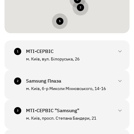
2
5
МТI-СЕРВІС
1
м. Київ, вул. Білоруська, 26
0800-33-2945
+380(44)458-3870
Samsung Плаза
2
м. Київ, б-р Миколи Міхновського, 14-16
0800-33-29-48
ПН - ПТ
10:00 - 18:00
+380(44)590-2805
МТI-СЕРВІС "Samsung"
СБ - НД
Вихідний
3
м. Київ, просп. Степана Бандери, 21
0800-33-2946
ПН - ПТ
10:00 - 19:00