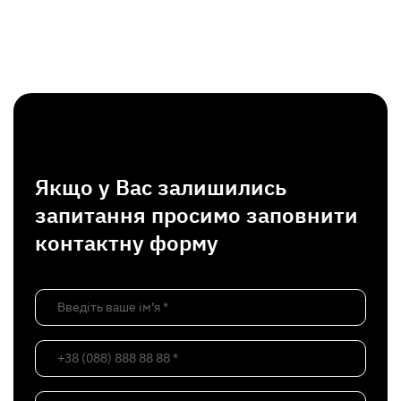
Якщо у Вас залишились
запитання просимо заповнити
контактну форму
Введіть ваше ім’я *
+38 (088) 888 88 88 *