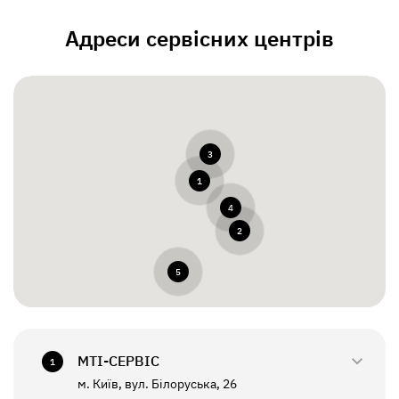
Адреси сервісних центрів
3
1
4
2
5
МТI-СЕРВІС
1
м. Київ, вул. Білоруська, 26