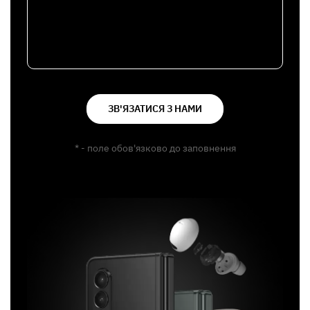
ЗВ'ЯЗАТИСЯ З НАМИ
* - поле обов'язково до заповнення