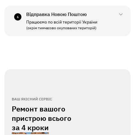
СБ - НД
Вихідний
Відправка Новою Поштою
6
Працюємо по всій території України
ПН - ПТ
11:00 - 19:00
(окрім тимчасово окупованих територій)
СБ - НД
Вихідний
ВАШ ЯКІСНИЙ СЕРВІС
Ремонт вашого
пристрою всього
за
4 кроки