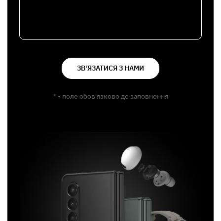
ЗВ'ЯЗАТИСЯ З НАМИ
* - поле обов'язково до заповнення