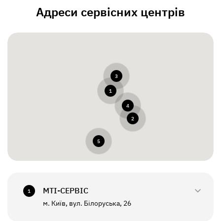
Адреси сервісних центрів
3
1
4
2
5
МТI-СЕРВІС
1
м. Київ, вул. Білоруська, 26