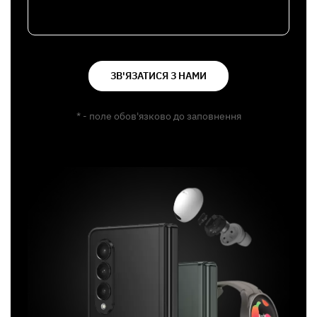
ЗВ'ЯЗАТИСЯ З НАМИ
* - поле обов'язково до заповнення