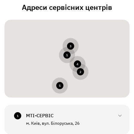
Адреси сервісних центрів
3
1
4
2
5
МТI-СЕРВІС
1
м. Київ, вул. Білоруська, 26