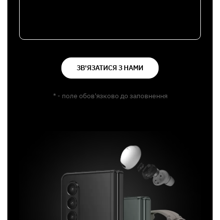
ЗВ'ЯЗАТИСЯ З НАМИ
* - поле обов'язково до заповнення