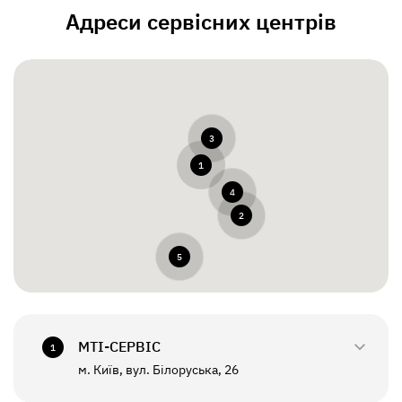
Адреси сервісних центрів
3
1
4
2
5
МТI-СЕРВІС
1
м. Київ, вул. Білоруська, 26