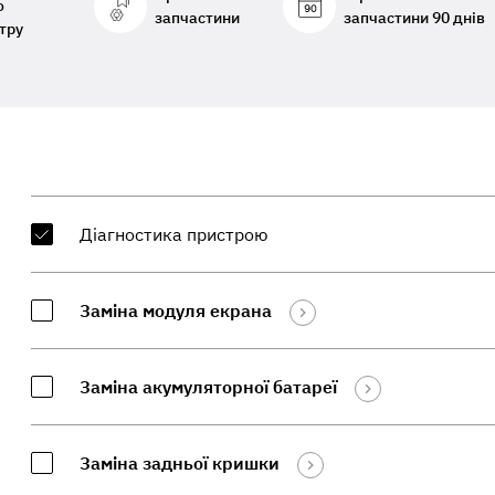
о
запчастини
запчастини 90 днів
тру
Діагностика пристрою
Заміна модуля екрана
Заміна акумуляторної батареї
Заміна задньої кришки