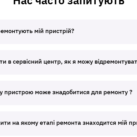
Нас часто запитують
інформацію
Заявлений недолік та особливості його
проявів (постійно, періодично, т.ін.)
ремонтують мій пристрій?
Ваш ПІБ та контактний номер телефона
Дата гарантійного ремонту -
гарантійний талон виробника
Адресу зворотньої доставки**
ти в сервісний центр, як я можу відремонтуват
При відсутності даних вкладених з
правленим пристроєм, буде
ористовуватися ПІБ, номер телефону або
есу доставки зазначений в накладній
у пристрою може знадобитися для ремонту ?
евізника
ти на якому етапі ремонта знаходится мій пр