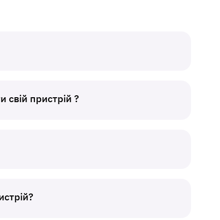
и свій пристрій ?
истрій?