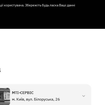
ї користувача. Збережіть будь ласка Ваші данні
в
МТI-СЕРВІС
м. Київ, вул. Білоруська, 26