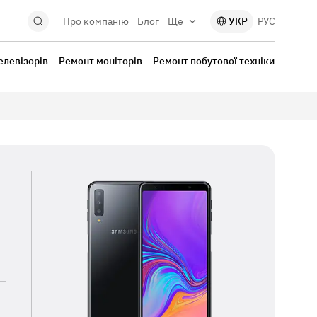
Про компанію
Блог
Ще
УКР
РУС
елевізорів
Ремонт моніторів
Ремонт побутової техніки