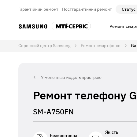
Гарантійний ремонт
Постгарантійний ремонт
Статус
Ремонт смар
Сервісний центр Samsung
Ремонт смартфонів
Ga
У мене інша модель пристрою
Ремонт телефону G
SM-A750FN
Якість
Безкоштовна